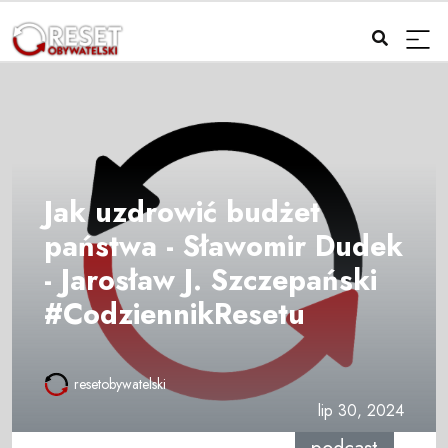
Jak uzdrowić budżet
państwa - Sławomir Dudek
- Jarosław J. Szczepański
#CodziennikResetu
resetobywatelski
lip 30, 2024