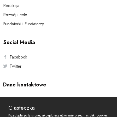
Redakcja
Rozwój i cele
Fundatorki i Fundatorzy
Social Media
Facebook
Twitter
Dane kontaktowe
Andersa 10, 00-201 Warszawa
Ciasteczka
reset@resetobywatelski.pl
Przeglądając tą stronę, akceptujesz używanie przez nas pliki cookies.