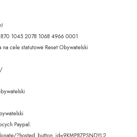
 

 1870 1045 2078 1068 4966 0001 

 na cele statutowe Reset Obywatelski 

 

bywatelski 

bywatelski

cych Paypal:

donate/?hosted_button_id=9KMP8ZPSNDYL2
