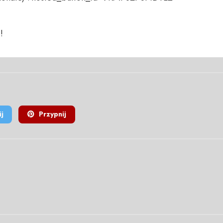
!
j
Przypnij