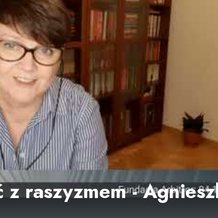
ć z raszyzmem - Agniesz