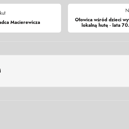
N
kuł
Ołowica wśród dzieci w
adca Macierewicza
lokalną hutę - lata 7
i