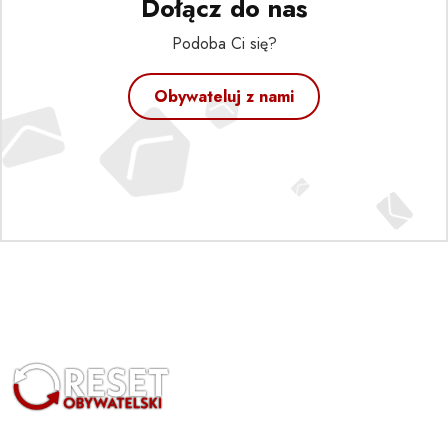
Dołącz do nas
Podoba Ci się?
Obywateluj z nami