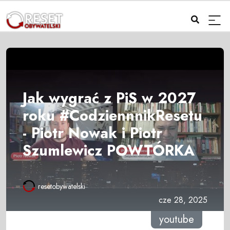
Jak wygrać z PiS w 2027
roku #CodziennnikResetu
- Piotr Nowak i Piotr
Szumlewicz POWTÓRKA
resetobywatelski
cze 28, 2025
youtube