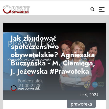
Jak zbudować
społeczeństwo
obywatelskie? Agnieszka
Buczyńska - M. Ciemięga,
J. Jeżewska #Prawoteka
resetobywatelski
lut 4, 2024
prawoteka