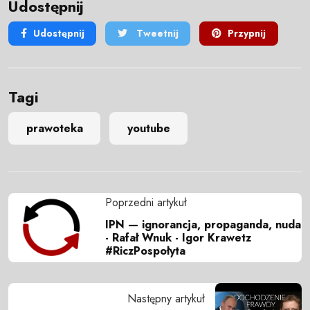
Udostępnij
Udostępnij
Tweetnij
Przypnij
Tagi
prawoteka
youtube
Poprzedni artykuł
IPN — ignorancja, propaganda, nuda
- Rafał Wnuk - Igor Krawetz
#RiczPospołyta
Następny artykuł