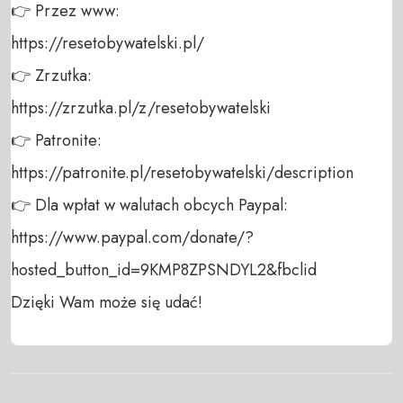
👉 Przez www: 

https://resetobywatelski.pl/ 

👉 Zrzutka: 

https://zrzutka.pl/z/resetobywatelski 

👉 Patronite: 

https://patronite.pl/resetobywatelski/description

👉 Dla wpłat w walutach obcych Paypal:

https://www.paypal.com/donate/?
hosted_button_id=9KMP8ZPSNDYL2&fbclid

Dzięki Wam może się udać!