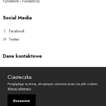
Fundatorki i Fundatorzy
Social Media
Facebook
Twitter
Dane kontaktowe
Andersa 10, 00-201 Warszawa
Ciasteczka
reset@resetobywatelski.pl
Przeglądając tą stronę, akceptujesz używanie przez nas pliki cookies.
Więcej informacji
Rozumiem