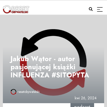
Jakub Wątor - autor
pasjonującej książki
INFLUENZA #SITOPYTA
resetobywatelski
kwi 26, 2024