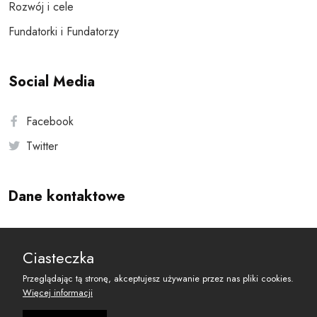
Rozwój i cele
Fundatorki i Fundatorzy
Social Media
Facebook
Twitter
Dane kontaktowe
Andersa 10, 00-201 Warszawa
Ciasteczka
reset@resetobywatelski.pl
Przeglądając tą stronę, akceptujesz używanie przez nas pliki cookies.
Więcej informacji