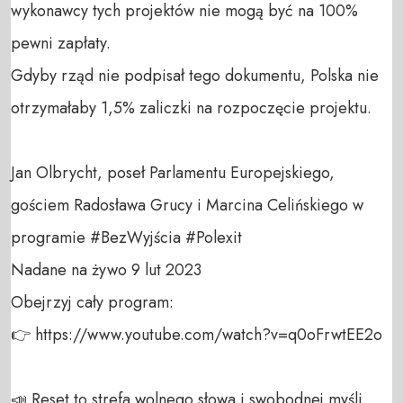
wykonawcy tych projektów nie mogą być na 100% 
pewni zapłaty.

Gdyby rząd nie podpisał tego dokumentu, Polska nie 
otrzymałaby 1,5% zaliczki na rozpoczęcie projektu.  

Jan Olbrycht, poseł Parlamentu Europejskiego, 
gościem Radosława Grucy i Marcina Celińskiego w 
programie #BezWyjścia #Polexit 

Nadane na żywo 9 lut 2023

Obejrzyj cały program:

👉 https://www.youtube.com/watch?v=q0oFrwtEE2o

📣 Reset to strefa wolnego słowa i swobodnej myśli, 