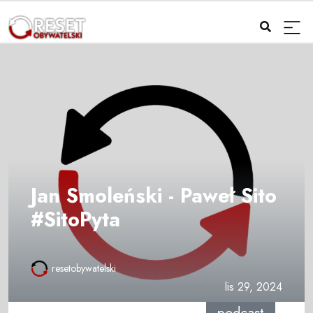
Jan Smoleński - Paweł Sito
#SitoPyta
resetobywatelski
lis 29, 2024