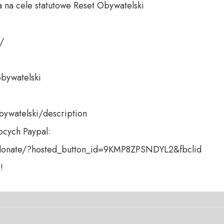
 na cele statutowe Reset Obywatelski 

 

bywatelski 

bywatelski/description

cych Paypal:

donate/?hosted_button_id=9KMP8ZPSNDYL2&fbclid

!