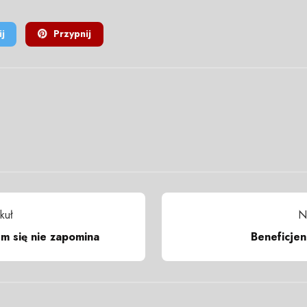
j
Przypnij
kuł
N
em się nie zapomina
Beneficjen