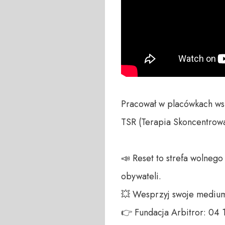
Pracował w placówkach wsp
TSR (Terapia Skoncentrow
📣 Reset to strefa wolneg
obywateli. 

💥 Wesprzyj swoje medium!
👉 Fundacja Arbitror: 04