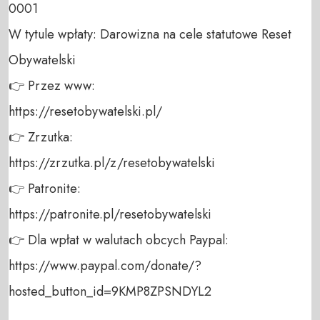
0001 

W tytule wpłaty: Darowizna na cele statutowe Reset 
Obywatelski 

👉 Przez www: 

https://resetobywatelski.pl/ 

👉 Zrzutka: 

https://zrzutka.pl/z/resetobywatelski 

👉 Patronite: 

https://patronite.pl/resetobywatelski

👉 Dla wpłat w walutach obcych Paypal:

https://www.paypal.com/donate/?
hosted_button_id=9KMP8ZPSNDYL2
