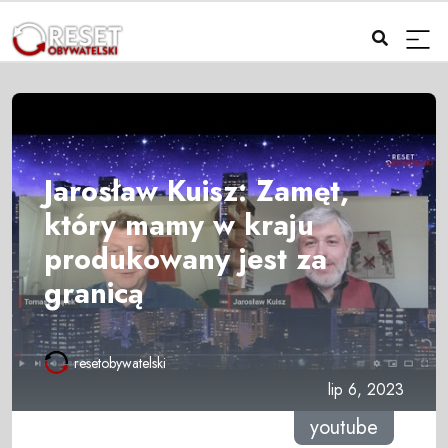
Jarosław Kuisz: Zamęt,
który mamy w kraju
produkowany jest za
granicą
resetobywatelski
lip 6, 2023
youtube