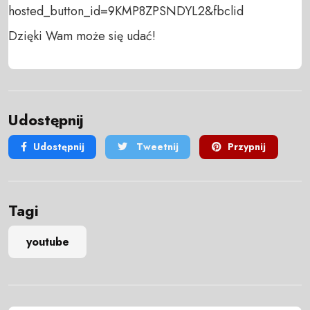
hosted_button_id=9KMP8ZPSNDYL2&fbclid

Dzięki Wam może się udać!
Udostępnij
Udostępnij
Tweetnij
Przypnij
Tagi
youtube