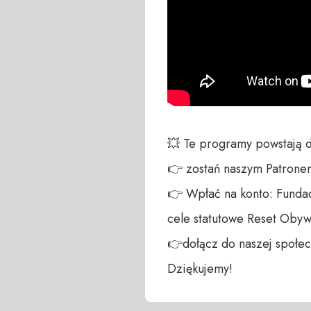
💥 Te programy powstają 
👉 zostań naszym Patronem:
👉 Wpłać na konto: Fundac
cele statutowe Reset Obywa
👉dołącz do naszej społecz
Dziękujemy!