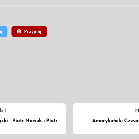
j
Przypnij
kuł
N
zki - Piotr Nowak i Piotr
Amerykański Czwart