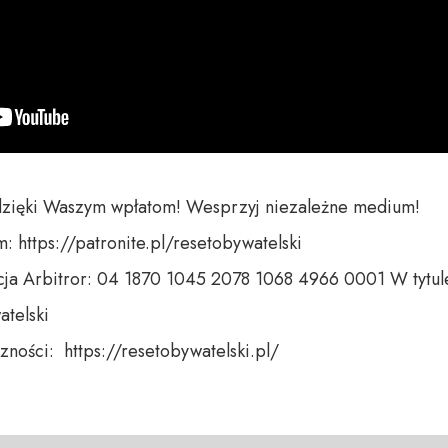
dzięki Waszym wpłatom! Wesprzyj niezależne medium! 

 https://patronite.pl/resetobywatelski

ja Arbitror: 04 1870 1045 2078 1068 4966 0001 W tytule
telski 

ności:  https://resetobywatelski.pl/ 
