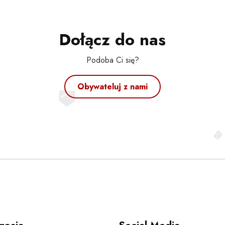
Dołącz do nas
Podoba Ci się?
Obywateluj z nami