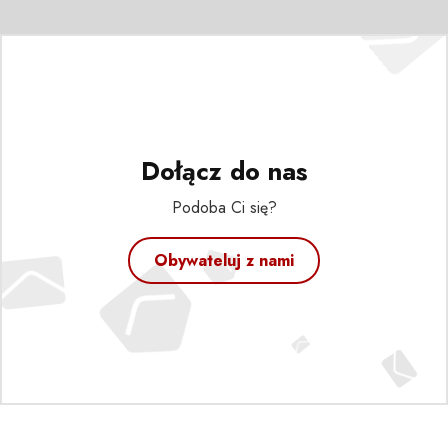
Dołącz do nas
Podoba Ci się?
Obywateluj z nami