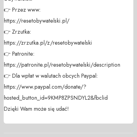
👉 Przez www: 

https://resetobywatelski.pl/ 

👉 Zrzutka: 

https://zrzutka.pl/z/resetobywatelski 

👉 Patronite: 

https://patronite.pl/resetobywatelski/description

👉 Dla wpłat w walutach obcych Paypal:

https://www.paypal.com/donate/?
hosted_button_id=9KMP8ZPSNDYL2&fbclid

Dzięki Wam może się udać!