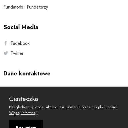
Fundatorki i Fundatorzy
Social Media
Facebook
Twitter
Dane kontaktowe
Andersa 10, 00-201 Warszawa
Ciasteczka
reset@resetobywatelski.pl
Przeglądając tą stronę, akceptujesz używanie przez nas pliki cookies.
Więcej informacji
Rozumiem