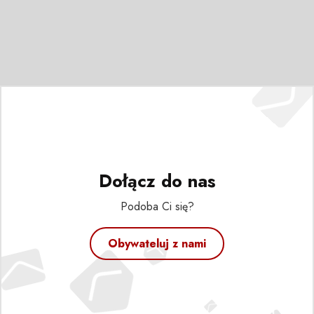
Dołącz do nas
Podoba Ci się?
Obywateluj z nami