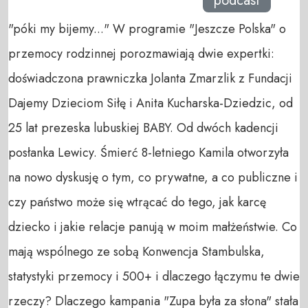
podcast
"póki my bijemy..." W programie "Jeszcze Polska" o
przemocy rodzinnej porozmawiają dwie expertki:
doświadczona prawniczka Jolanta Zmarzlik z Fundacji
Dajemy Dzieciom Siłę i Anita Kucharska-Dziedzic, od
25 lat prezeska lubuskiej BABY. Od dwóch kadencji
posłanka Lewicy. Śmierć 8-letniego Kamila otworzyła
na nowo dyskusję o tym, co prywatne, a co publiczne i
czy państwo może się wtrącać do tego, jak karcę
dziecko i jakie relacje panują w moim małżeństwie. Co
mają wspólnego ze sobą Konwencja Stambulska,
statystyki przemocy i 500+ i dlaczego łączymu te dwie
rzeczy? Dlaczego kampania "Zupa była za słona" stała