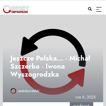
Jeszcze Polska... - Michał
Szczerba - Iwona
Wyszogrodzka
resetobywatelski
cze 6, 2023