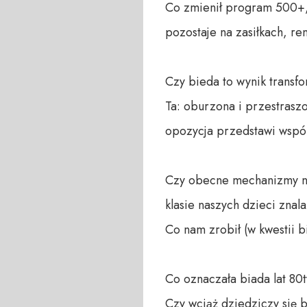
Co zmienił program 500+, k
pozostaje na zasiłkach, re
Czy bieda to wynik transform
Ta: oburzona i przestraszo
opozycja przedstawi wspóln
Czy obecne mechanizmy nadz
klasie naszych dzieci znal
Co nam zrobił (w kwestii 
Co oznaczała biada lat 80t
Czy wciąż dziedziczy się b