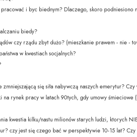
y pracować i byc biednym? Dlaczego, skoro podniesiono 
alczaniu biedy? 

ów czy rządu zbyt dużo? (mieszkanie prawem - nie - to
państwa w kwestiach socjalnych? 



e zmniejszającą się siła nabywczą naszych emerytur? Czy 
i na rynek pracy w latach 90tych, gdy umowy śmieciowe (l
ia kwestia kilku/nastu milionów starych ludzi, ktorych NIE
ur? czy jest się czego bać w perspektywie 10-15 lat? Cz