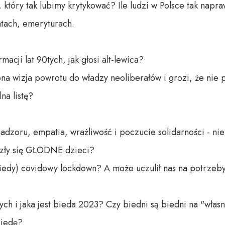
tóry tak lubimy krytykować? Ile ludzi w Polsce tak napraw
ntach, emeryturach.

acji lat 90tych, jak głosi alt-lewica? 

na wizja powrotu do władzy neoliberałów i grozi, że nie 
a listę? 

oru, empatia, wrażliwość i poczucie solidarności - nie p
azły się GŁODNE dzieci?

biedy) covidowy lockdown? A może uczulił nas na potrzeby
ych i jaka jest bieda 2023? Czy biedni są biedni na "własn
iedę?
