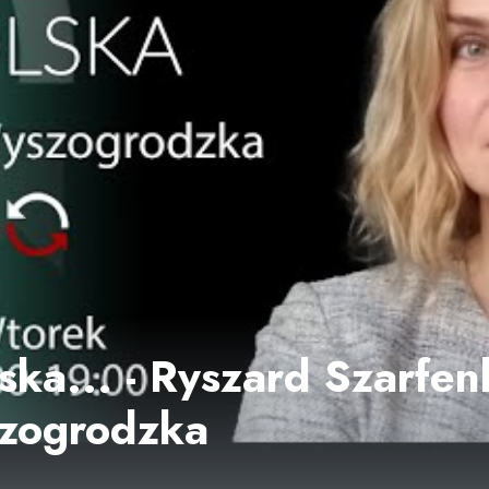
ska... - Ryszard Szarfen
zogrodzka