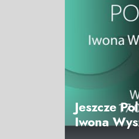
Jeszcze Pol
Iwona Wys