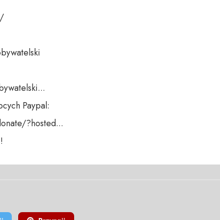
 

bywatelski 

ywatelski...

cych Paypal:

nate/?hosted... 

!