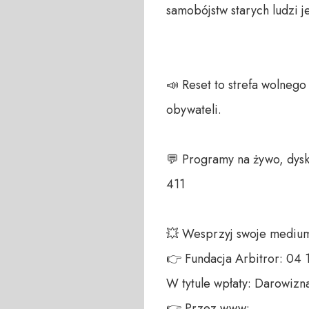
samobójstw starych ludzi je
📣 Reset to strefa wolneg
obywateli. 

💬 Programy na żywo, dysk
411 

💥 Wesprzyj swoje medium!
👉 Fundacja Arbitror: 04
W tytule wpłaty: Darowizna
👉 Przez www: 
