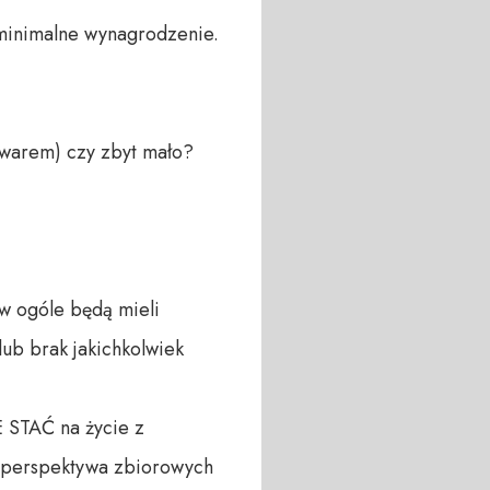
minimalne wynagrodzenie.

warem) czy zbyt mało?

w ogóle będą mieli 
ub brak jakichkolwiek 
 STAĆ na życie z 
y perspektywa zbiorowych 