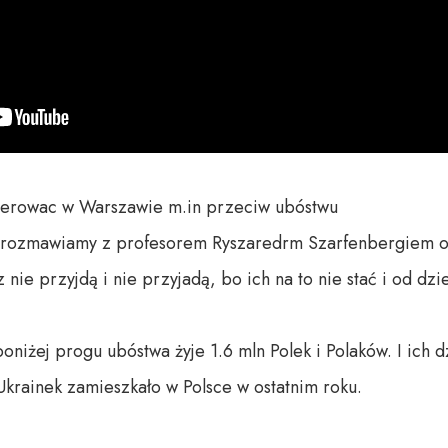
erowac w Warszawie m.in przeciw ubóstwu

ozmawiamy z profesorem Ryszaredrm Szarfenbergiem o po
 nie przyjdą i nie przyjadą, bo ich na to nie stać i od dzie
oniżej progu ubóstwa żyje 1.6 mln Polek i Polaków. I ich dz
ainek zamieszkało w Polsce w ostatnim roku.
