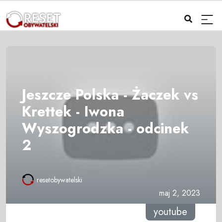
Jeszcze Polska - Żaczek vs
Krettek - Iwona
Wyszogrodzka - odcinek
2
resetobywatelski
maj 2, 2023
youtube