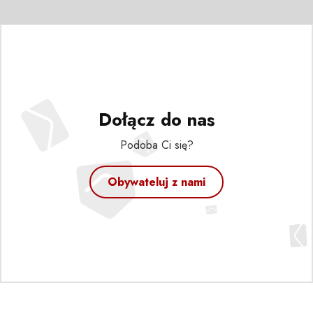
Dołącz do nas
Podoba Ci się?
Obywateluj z nami