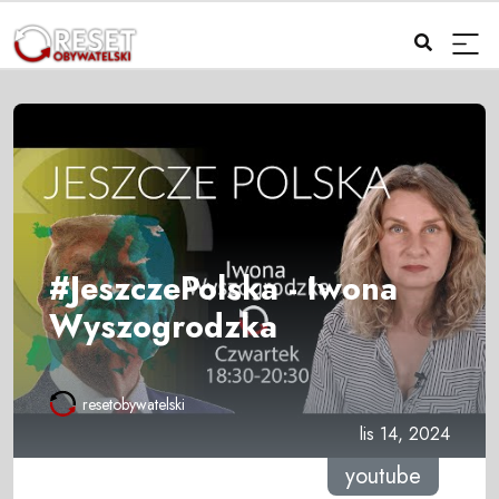
#JeszczePolska - Iwona
Wyszogrodzka
resetobywatelski
lis 14, 2024
youtube