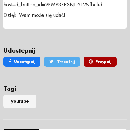
hosted_button_id=9KMP8ZPSNDYL2&fbclid

Dzięki Wam może się udać!
Udostępnij
Udostępnij
Tweetnij
Przypnij
Tagi
youtube