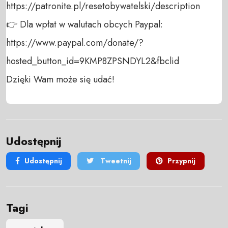
https://patronite.pl/resetobywatelski/description

👉 Dla wpłat w walutach obcych Paypal:

https://www.paypal.com/donate/?
hosted_button_id=9KMP8ZPSNDYL2&fbclid

Dzięki Wam może się udać!
Udostępnij
Udostępnij
Tweetnij
Przypnij
Tagi