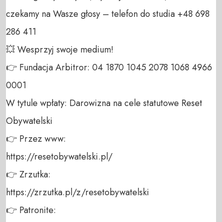
czekamy na Wasze głosy – telefon do studia +48 698 
286 411 

💥 Wesprzyj swoje medium! 

👉 Fundacja Arbitror: 04 1870 1045 2078 1068 4966 
0001 

W tytule wpłaty: Darowizna na cele statutowe Reset 
Obywatelski 

👉 Przez www: 

https://resetobywatelski.pl/ 

👉 Zrzutka: 

https://zrzutka.pl/z/resetobywatelski 

👉 Patronite: 
