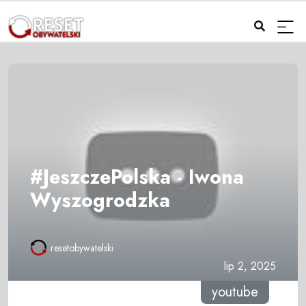
#JeszczePolska - Iwona
Wyszogrodzka
resetobywatelski
lip 2, 2025
youtube