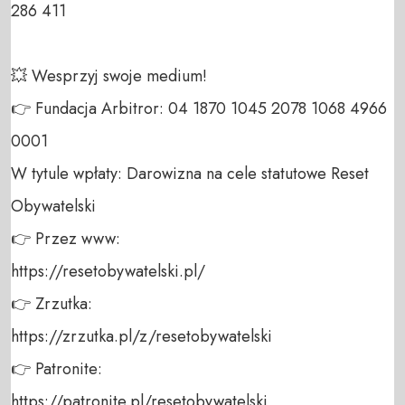
286 411 

💥 Wesprzyj swoje medium! 

👉 Fundacja Arbitror: 04 1870 1045 2078 1068 4966 
0001 

W tytule wpłaty: Darowizna na cele statutowe Reset 
Obywatelski 

👉 Przez www: 

https://resetobywatelski.pl/ 

👉 Zrzutka: 

https://zrzutka.pl/z/resetobywatelski 

👉 Patronite: 

https://patronite.pl/resetobywatelski
