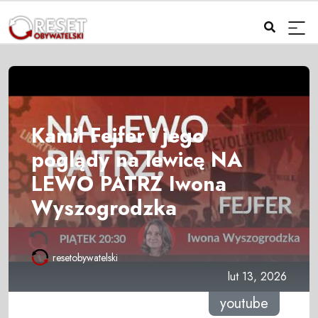
Kamil Fejfer i jego
poglądy na lewicę NA
LEWO PATRZ Iwona
Wyszogrodzka
resetobywatelski
lut 13, 2026
youtube