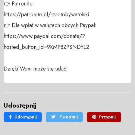
👉 Patronite: 

https://patronite.pl/resetobywatelski

👉 Dla wpłat w walutach obcych Paypal:

https://www.paypal.com/donate/?
hosted_button_id=9KMP8ZPSNDYL2

Dzięki Wam może się udać!
Udostępnij
Udostępnij
Tweetnij
Przypnij