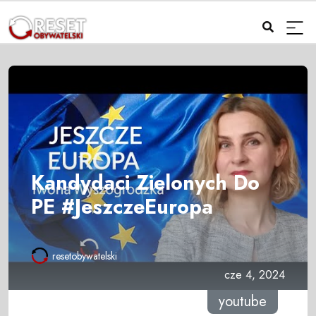
Kandydaci Zielonych Do
PE #JeszczeEuropa
resetobywatelski
cze 4, 2024
youtube