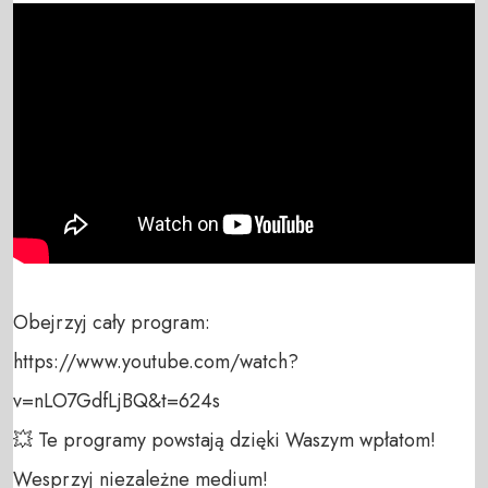
Obejrzyj cały program:

https://www.youtube.com/watch?
v=nLO7GdfLjBQ&t=624s

💥 Te programy powstają dzięki Waszym wpłatom! 
Wesprzyj niezależne medium! 
