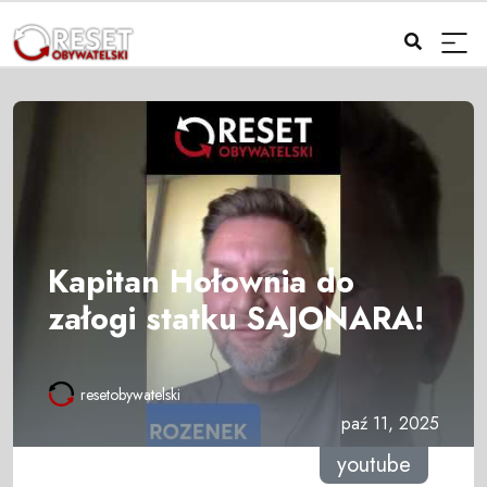
Kapitan Hołownia do
załogi statku SAJONARA!
resetobywatelski
paź 11, 2025
youtube