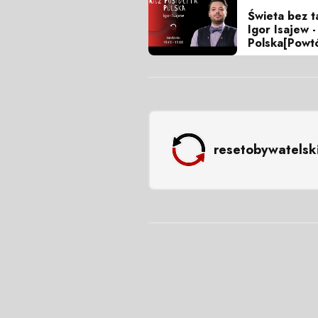
Świeta bez t
Igor Isajew -
Polska[Powt
resetobywatelsk