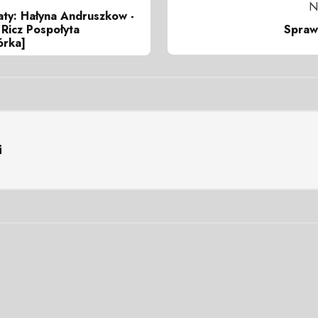
N
aty: Hałyna Andruszkow -
Spraw
 Ricz Pospołyta
órka]
i