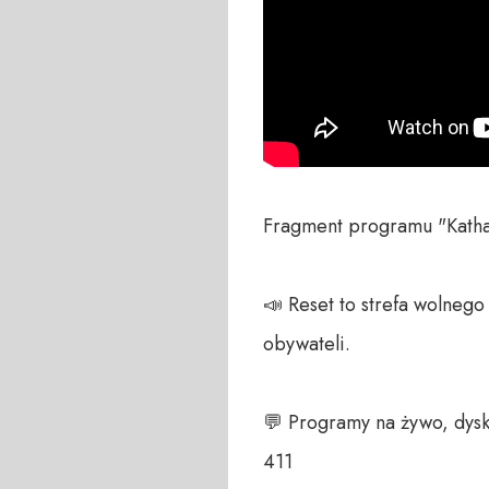
Fragment programu "Kathar
📣 Reset to strefa wolneg
obywateli. 

💬 Programy na żywo, dysk
411 
