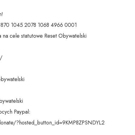
 

 1870 1045 2078 1068 4966 0001 

 na cele statutowe Reset Obywatelski 

 

bywatelski 

bywatelski

cych Paypal:

donate/?hosted_button_id=9KMP8ZPSNDYL2
