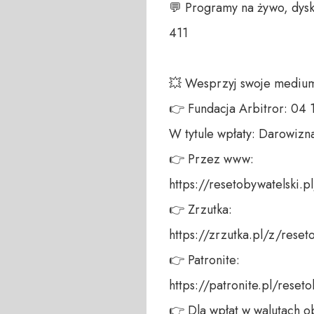
💬 Programy na żywo, dysk
411 

💥 Wesprzyj swoje medium!
👉 Fundacja Arbitror: 04
W tytule wpłaty: Darowizna
👉 Przez www: 

https://resetobywatelski.pl/
👉 Zrzutka: 

https://zrzutka.pl/z/reseto
👉 Patronite: 

https://patronite.pl/reseto
👉 Dla wpłat w walutach ob