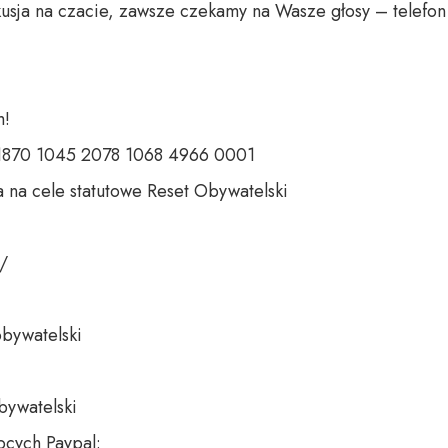
usja na czacie, zawsze czekamy na Wasze głosy – telefon 
 

 1870 1045 2078 1068 4966 0001 

 na cele statutowe Reset Obywatelski 

 

bywatelski 

bywatelski

cych Paypal:
