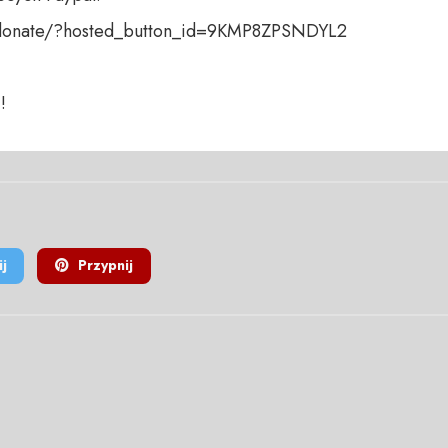
donate/?hosted_button_id=9KMP8ZPSNDYL2

!
j
Przypnij