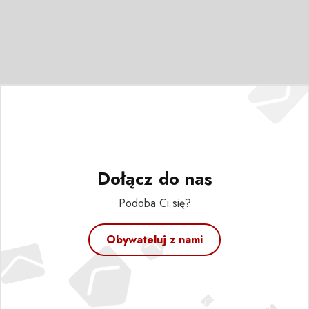
Dołącz do nas
Podoba Ci się?
Obywateluj z nami