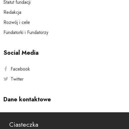
Statut fundacji
Redakcja
Rozwój i cele
Fundatorki i Fundatorzy
Social Media
Facebook
Twitter
Dane kontaktowe
Andersa 10, 00-201 Warszawa
Ciasteczka
reset@resetobywatelski.pl