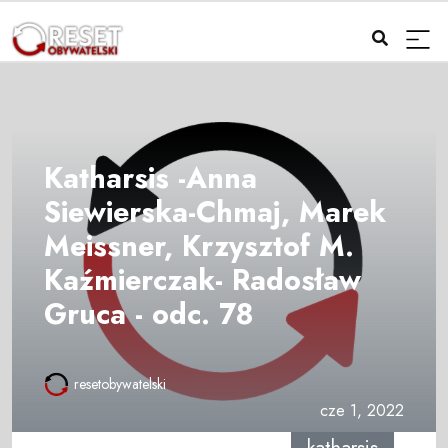
Katharsis -Anna
Siewierska-Chmaj, Marek
Meissner, Krzysztof M.
Kaźmierczak- Radosław
Gruca - odc. 78
resetobywatelski
cze 1, 2022