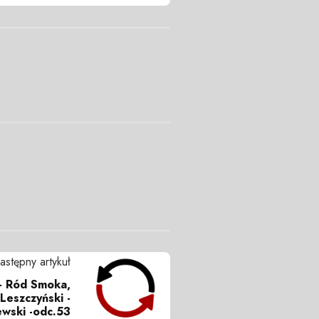
astępny artykuł
- Ród Smoka,
 Leszczyński -
ewski -odc.53