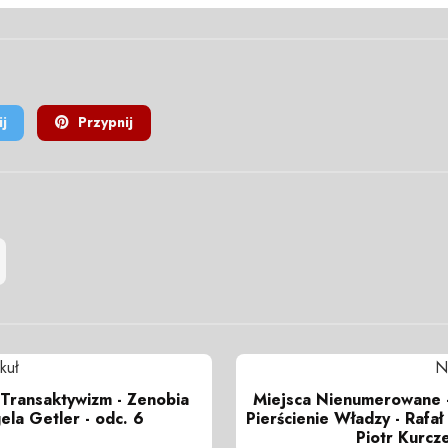
j
Przypnij
kuł
N
Transaktywizm - Zenobia
Miejsca Nienumerowane 
ela Getler - odc. 6
Pierścienie Władzy - Rafał
Piotr Kurcz