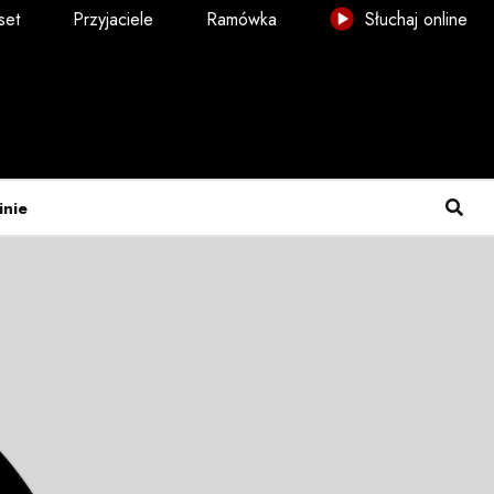
set
Przyjaciele
Ramówka
Słuchaj online
inie