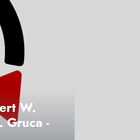
bert W.
. Gruca -