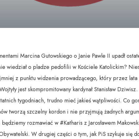
mentami Marcina Gutowskiego o Janie Pawle II upadł ostat
nie wiedział o pladze pedofilii w Kościele Katolickim? Nies
ajmniej z punktu widzenia prowadzącego, który przez lata
Wojtyły jest skompromitowany kardynał Stanisław Dziwisz. 
nich tygodniach, trudno mieć jakieś wątpliwości. Co go
znów tworzą szczelny kordon i nie przyjmują żadnych argum
 będziemy rozmawiać w #Katharis z Jarosławem Makowskim
 Obywatelski. W drugiej części o tym, jak PiS szykuje się d