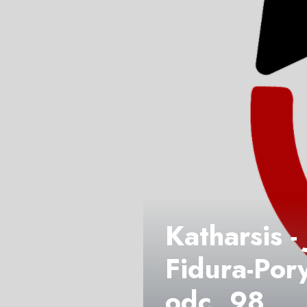
Katharsis 
Fidura-Pory
odc. 98