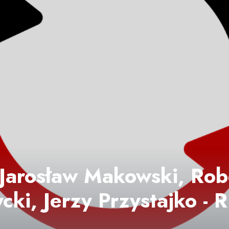
- Jarosław Makowski, Ro
cki, Jerzy Przystajko - R