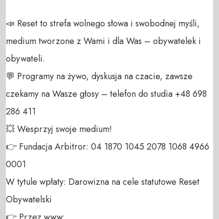
📣 Reset to strefa wolnego słowa i swobodnej myśli, 
medium tworzone z Wami i dla Was – obywatelek i 
obywateli. 

💬 Programy na żywo, dyskusja na czacie, zawsze 
czekamy na Wasze głosy – telefon do studia +48 698 
286 411 

💥 Wesprzyj swoje medium! 

👉 Fundacja Arbitror: 04 1870 1045 2078 1068 4966 
0001 

W tytule wpłaty: Darowizna na cele statutowe Reset 
Obywatelski 

👉 Przez www: 
