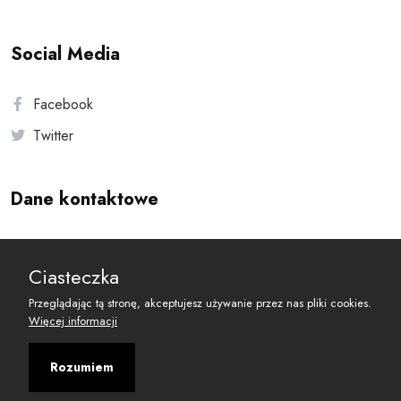
Social Media
Facebook
Twitter
Dane kontaktowe
Andersa 10, 00-201 Warszawa
Ciasteczka
reset@resetobywatelski.pl
Przeglądając tą stronę, akceptujesz używanie przez nas pliki cookies.
Więcej informacji
Rozumiem