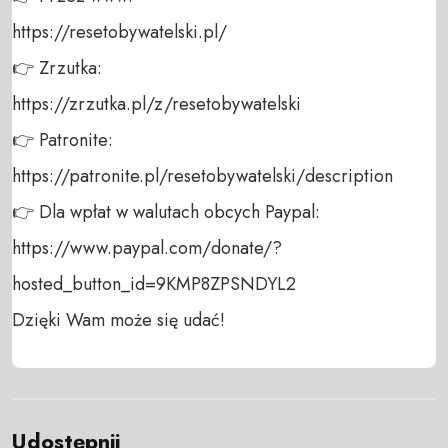
https://resetobywatelski.pl/ 

👉 Zrzutka: 

https://zrzutka.pl/z/resetobywatelski 

👉 Patronite: 

https://patronite.pl/resetobywatelski/description

👉 Dla wpłat w walutach obcych Paypal:

https://www.paypal.com/donate/?
hosted_button_id=9KMP8ZPSNDYL2 

Dzięki Wam może się udać!
Udostępnij