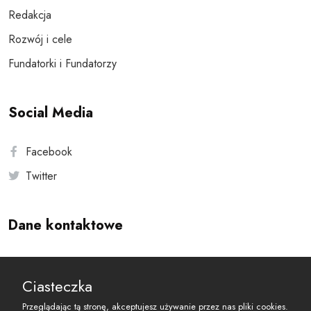
Redakcja
Rozwój i cele
Fundatorki i Fundatorzy
Social Media
Facebook
Twitter
Dane kontaktowe
Andersa 10, 00-201 Warszawa
Ciasteczka
reset@resetobywatelski.pl
Przeglądając tą stronę, akceptujesz używanie przez nas pliki cookies.