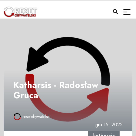
Katharsis - Radosław
Gruca
resetobywatelski
gru 15, 2022