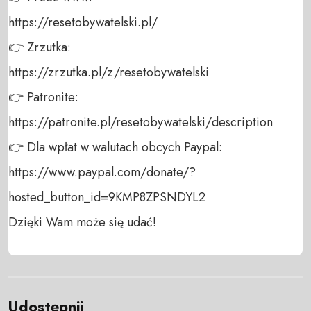
https://resetobywatelski.pl/ 

👉 Zrzutka: 

https://zrzutka.pl/z/resetobywatelski 

👉 Patronite: 

https://patronite.pl/resetobywatelski/description

👉 Dla wpłat w walutach obcych Paypal:

https://www.paypal.com/donate/?
hosted_button_id=9KMP8ZPSNDYL2 

Dzięki Wam może się udać!
Udostępnij