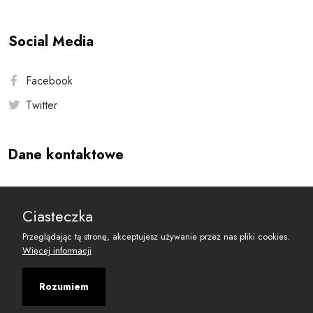
Social Media
Facebook
Twitter
Dane kontaktowe
Andersa 10, 00-201 Warszawa
Ciasteczka
reset@resetobywatelski.pl
Przeglądając tą stronę, akceptujesz używanie przez nas pliki cookies.
Więcej informacji
Rozumiem