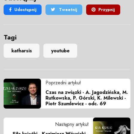
Udostępnij
Tweetnij
Przypnij
Tagi
katharsis
youtube
Poprzedni artykuł
Czas na związki - A. Jagodzińska, M.
Rutkowska, P. Górski, K. Milewski -
Piotr Szumlewicz - odc. 69
Następny artykuł
Siła książki - Kazimierz Wóycicki -