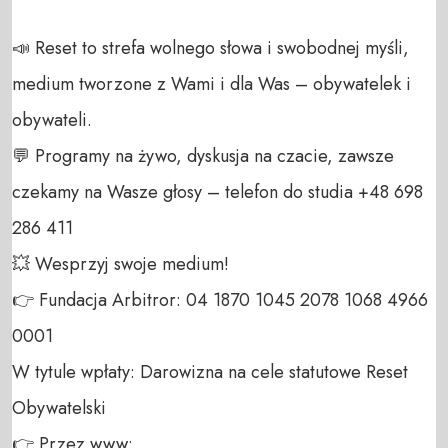
📣 Reset to strefa wolnego słowa i swobodnej myśli, 
medium tworzone z Wami i dla Was – obywatelek i 
obywateli. 

💬 Programy na żywo, dyskusja na czacie, zawsze 
czekamy na Wasze głosy – telefon do studia +48 698 
286 411 

💥 Wesprzyj swoje medium! 

👉 Fundacja Arbitror: 04 1870 1045 2078 1068 4966 
0001 

W tytule wpłaty: Darowizna na cele statutowe Reset 
Obywatelski 

👉 Przez www: 
