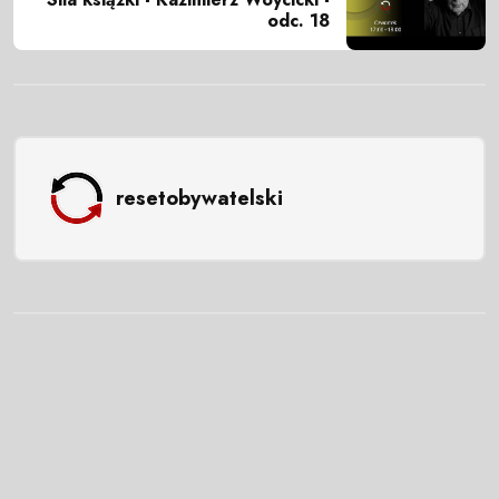
odc. 18
resetobywatelski