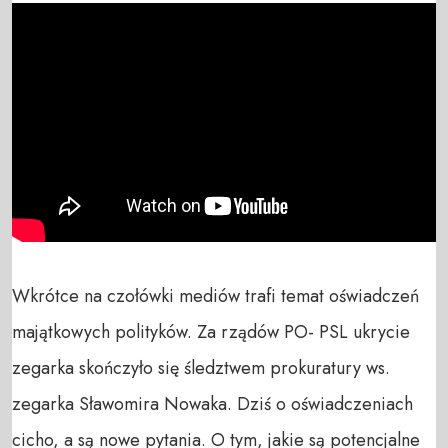
Wkrótce na czołówki mediów trafi temat oświadczeń 
majątkowych polityków. Za rządów PO- PSL ukrycie 
zegarka skończyło się śledztwem prokuratury ws. 
zegarka Sławomira Nowaka. Dziś o oświadczeniach 
cicho, a są nowe pytania. O tym, jakie są potencjalne 