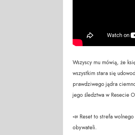
Wszyscy mu mówią, że księż
wszystkim stara się udowod
prawdziwego jądra ciemnoś
jego śledztwa w Resecie O
📣 Reset to strefa wolneg
obywateli. 
