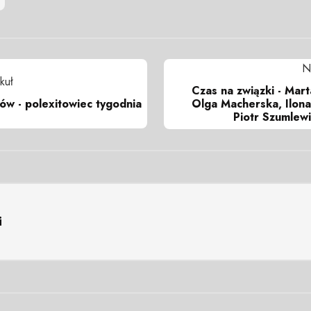
N
kuł
Czas na związki - Mar
ów - polexitowiec tygodnia
Olga Macherska, Ilon
Piotr Szumlewi
i