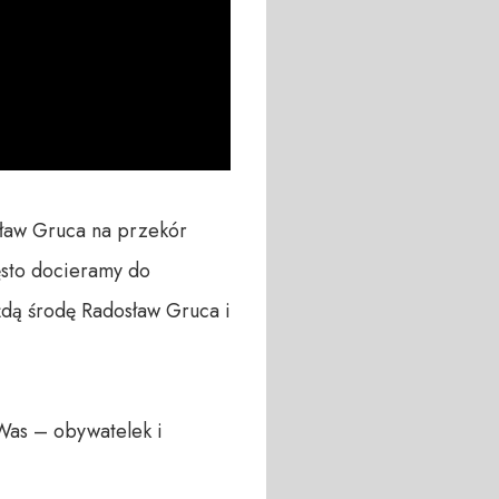
sław Gruca na przekór 
ęsto docieramy do 
dą środę Radosław Gruca i 
Was – obywatelek i 