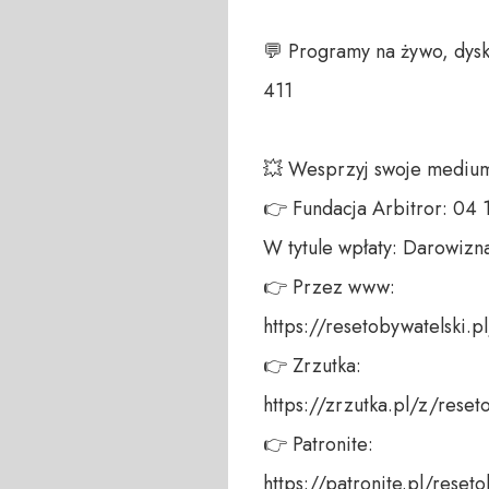
💬 Programy na żywo, dysk
411 

💥 Wesprzyj swoje medium!
👉 Fundacja Arbitror: 04
W tytule wpłaty: Darowizna
👉 Przez www: 

https://resetobywatelski.pl/
👉 Zrzutka: 

https://zrzutka.pl/z/reseto
👉 Patronite: 

https://patronite.pl/reseto