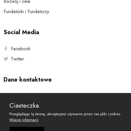
Rozwój i cele
Fundatorki i Fundatorzy
Social Media
Facebook
Twitter
Dane kontaktowe
Andersa 10, 00-201 Warszawa
Ciasteczka
reset@resetobywatelski.pl
Przeglądając tą stronę, akceptujesz używanie przez nas pliki cookies.
Więcej informacji