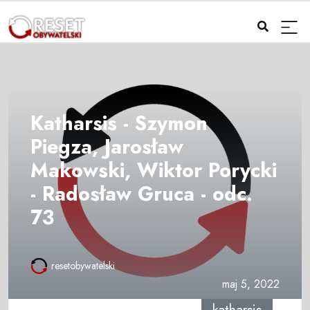
Katharsis - Szymon
Piegza, Jarosław
Makowski, Wiktor Porycki
- Radosław Gruca - odc.
73
resetobywatelski
maj 5, 2022