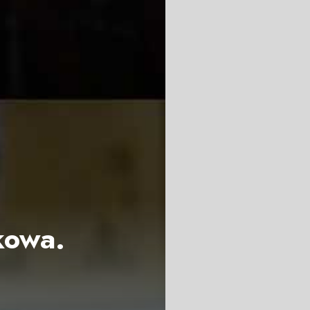
kowa.