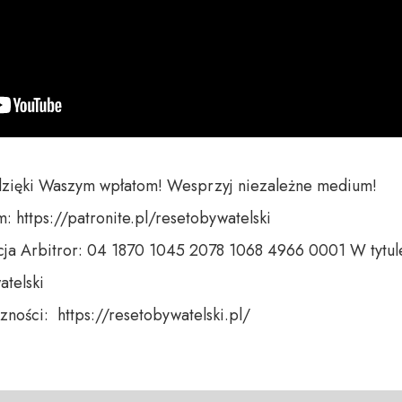
dzięki Waszym wpłatom! Wesprzyj niezależne medium! 

 https://patronite.pl/resetobywatelski

ja Arbitror: 04 1870 1045 2078 1068 4966 0001 W tytule
telski 

ności:  https://resetobywatelski.pl/ 
