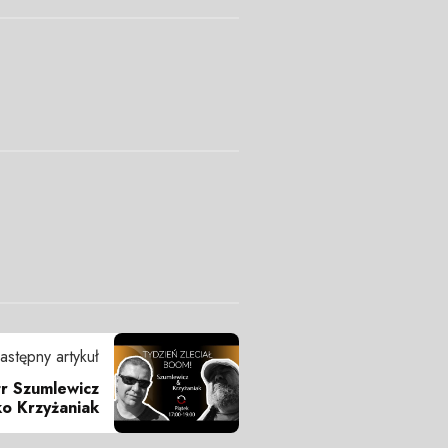
astępny artykuł
tr Szumlewicz
ko Krzyżaniak