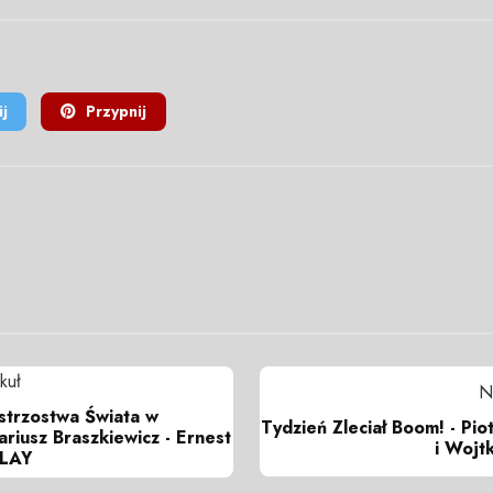
j
Przypnij
kuł
N
istrzostwa Świata w
Tydzień Zleciał Boom! - Pio
riusz Braszkiewicz - Ernest
i Wojt
PLAY