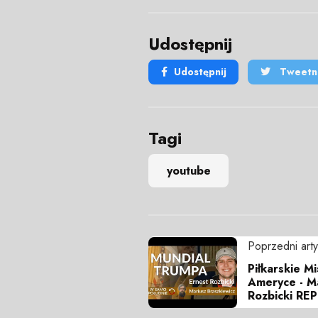
Udostępnij
Udostępnij
Tweetni
Tagi
youtube
Poprzedni arty
Piłkarskie M
Ameryce - Ma
Rozbicki RE