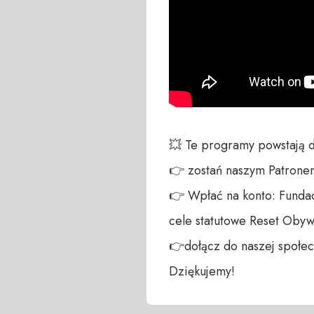
💥 Te programy powstają 
👉 zostań naszym Patronem:
👉 Wpłać na konto: Fundac
cele statutowe Reset Obywa
👉dołącz do naszej społecz
Dziękujemy!