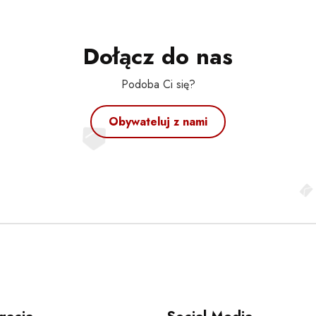
Dołącz do nas
Podoba Ci się?
Obywateluj z nami