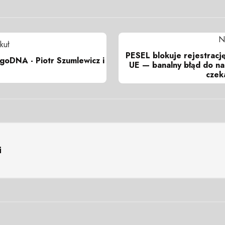
N
kuł
PESEL blokuje rejestracj
goDNA - Piotr Szumlewicz i
UE — banalny błąd do na
czek
i