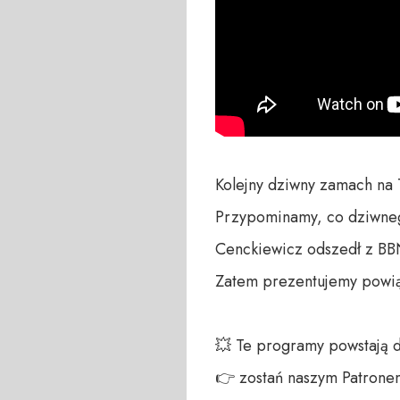
Kolejny dziwny zamach na 
Przypominamy, co dziwneg
Cenckiewicz odszedł z BBN
Zatem prezentujemy powiąz
💥 Te programy powstają 
👉 zostań naszym Patronem: