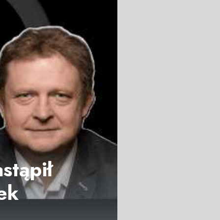
stąpił
ek