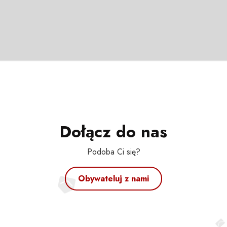
Dołącz do nas
Podoba Ci się?
Obywateluj z nami