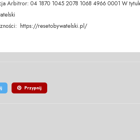
ja Arbitror: 04 1870 1045 2078 1068 4966 0001 W tytule
telski 

ności:  https://resetobywatelski.pl/ 

j
Przypnij