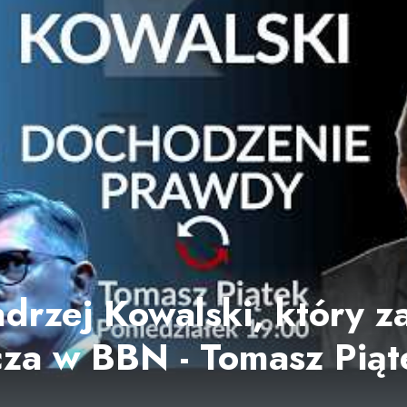
drzej Kowalski, który za
za w BBN - Tomasz Piąt