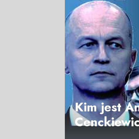
Kim jest An
Cenckiewic