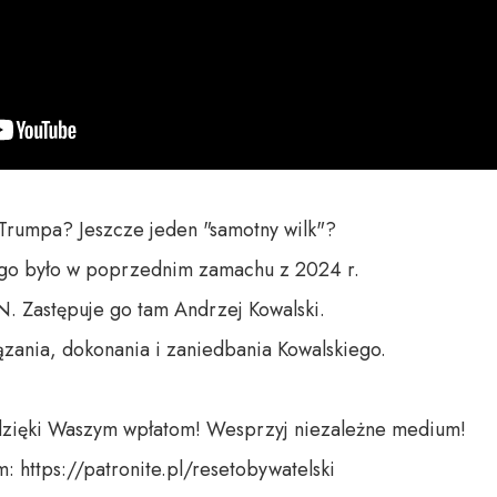
Trumpa? Jeszcze jeden "samotny wilk"?

o było w poprzednim zamachu z 2024 r.

. Zastępuje go tam Andrzej Kowalski.

ania, dokonania i zaniedbania Kowalskiego.

dzięki Waszym wpłatom! Wesprzyj niezależne medium! 

 https://patronite.pl/resetobywatelski
