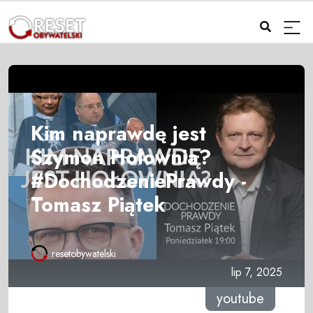
Kim naprawdę jest
Szymon Hołownia?
#DochodzeniePrawdy -
Tomasz Piątek
resetobywatelski
lip 7, 2025
youtube