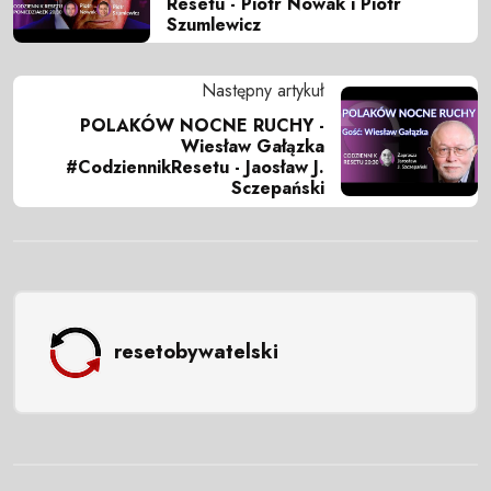
Resetu - Piotr Nowak i Piotr
Szumlewicz
Następny artykuł
POLAKÓW NOCNE RUCHY -
Wiesław Gałązka
#CodziennikResetu - Jaosław J.
Sczepański
resetobywatelski