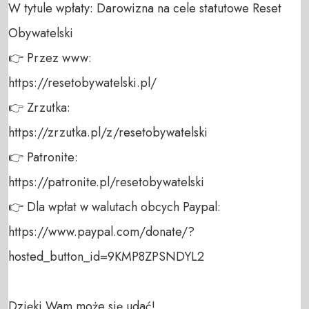
W tytule wpłaty: Darowizna na cele statutowe Reset 
Obywatelski 

👉 Przez www: 

https://resetobywatelski.pl/ 

👉 Zrzutka: 

https://zrzutka.pl/z/resetobywatelski 

👉 Patronite: 

https://patronite.pl/resetobywatelski

👉 Dla wpłat w walutach obcych Paypal:

https://www.paypal.com/donate/?
hosted_button_id=9KMP8ZPSNDYL2

Dzięki Wam może się udać!