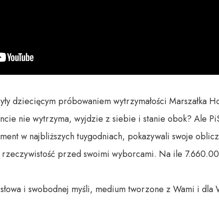
ły dziecięcym próbowaniem wytrzymałości Marszałka Hoło
 nie wytrzyma, wyjdzie z siebie i stanie obok? Ale PiSow
ment w najbliższych tuygodniach, pokazywali swoje oblicze i
ą rzeczywistość przed swoimi wyborcami. Na ile 7.660.000 
o słowa i swobodnej myśli, medium tworzone z Wami i dla 