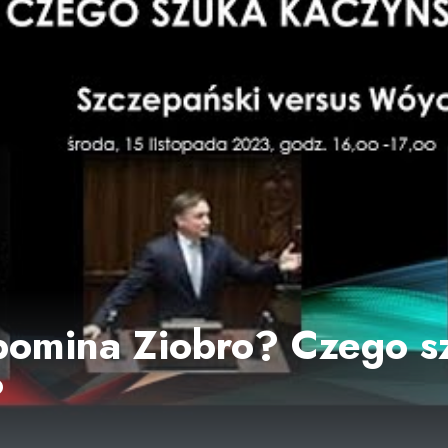
pomina Ziobro? Czego s
?