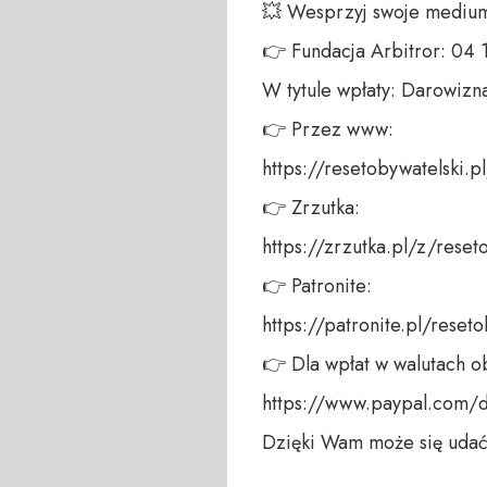
💥 Wesprzyj swoje medium!
👉 Fundacja Arbitror: 04
W tytule wpłaty: Darowizna
👉 Przez www: 

https://resetobywatelski.pl/
👉 Zrzutka: 

https://zrzutka.pl/z/reseto
👉 Patronite: 

https://patronite.pl/resetob
👉 Dla wpłat w walutach ob
https://www.paypal.com/do
Dzięki Wam może się udać