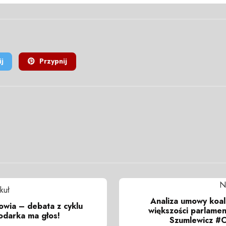
j
Przypnij
N
kuł
Analiza umowy koal
wia – debata z cyklu
większości parlament
darka ma głos!
Szumlewicz #C