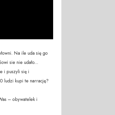
wni. Na ile uda się go 
i sie nie udało... 
 puszyli się i 
ludzi kupi te narrację?

Was – obywatelek i 