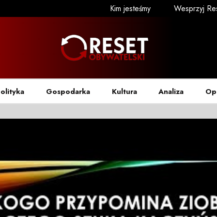
Kim jesteśmy
Wesprzyj Re
olityka
Gospodarka
Kultura
Analiza
Op