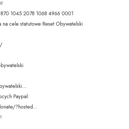
 

 1870 1045 2078 1068 4966 0001 

 na cele statutowe Reset Obywatelski 

 

bywatelski 

ywatelski...

cych Paypal:

nate/?hosted...

!