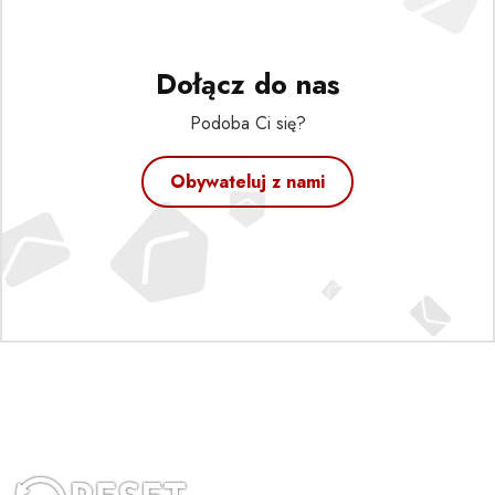
Dołącz do nas
Podoba Ci się?
Obywateluj z nami