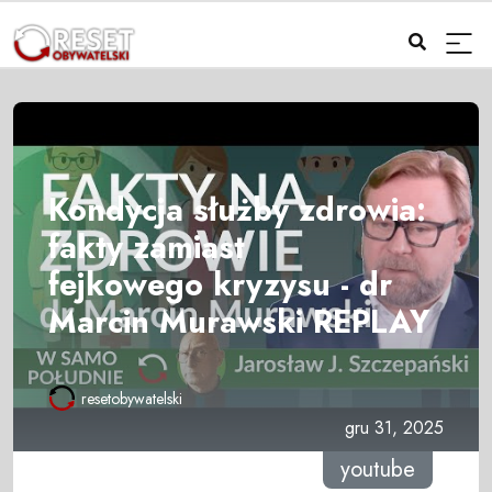
Kondycja służby zdrowia:
fakty zamiast
fejkowego kryzysu - dr
Marcin Murawski REPLAY
resetobywatelski
gru 31, 2025
youtube