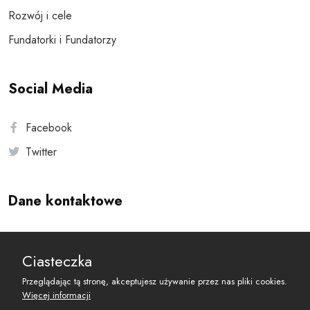
Rozwój i cele
Fundatorki i Fundatorzy
Social Media
Facebook
Twitter
Dane kontaktowe
Andersa 10, 00-201 Warszawa
Ciasteczka
reset@resetobywatelski.pl
Przeglądając tą stronę, akceptujesz używanie przez nas pliki cookies.
Więcej informacji