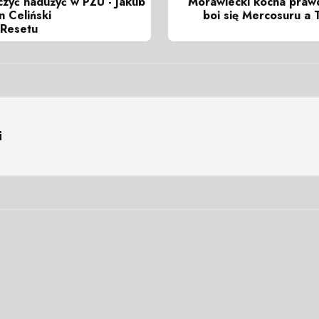
iczyć nadużyć w PZU - Jakub
Morawiecki kocha prawd
n Celiński
boi się Mercosuru a
Resetu
i