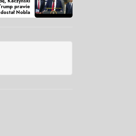
ę, Kaczyński
 Trump prawie
dostał Nobla