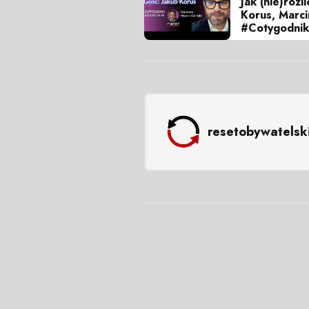
Jak (nie)rozl
Korus, Marci
#Cotygodnik
resetobywatelsk