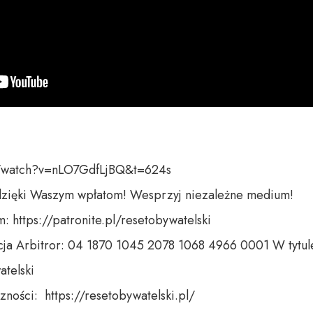
/watch?v=nLO7GdfLjBQ&t=624s

dzięki Waszym wpłatom! Wesprzyj niezależne medium! 

 https://patronite.pl/resetobywatelski

ja Arbitror: 04 1870 1045 2078 1068 4966 0001 W tytule
telski 

ności:  https://resetobywatelski.pl/ 
