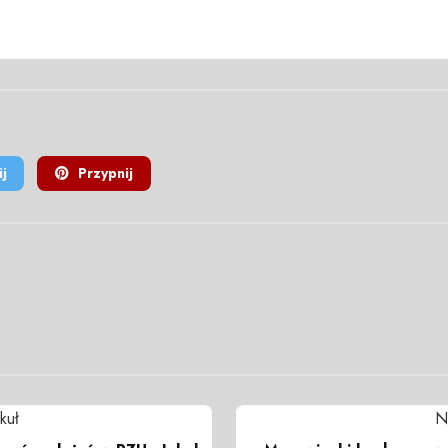
j
Przypnij
kuł
N