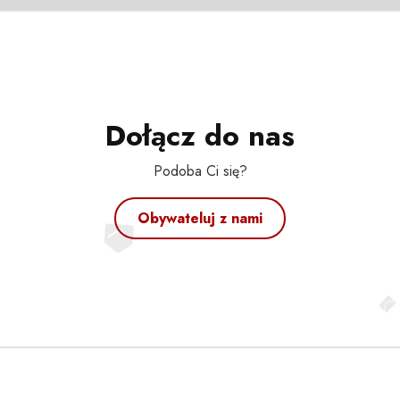
Dołącz do nas
Podoba Ci się?
Obywateluj z nami