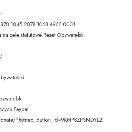
 

 1870 1045 2078 1068 4966 0001 

 na cele statutowe Reset Obywatelski 

 

bywatelski 

bywatelski

cych Paypal:

donate/?hosted_button_id=9KMP8ZPSNDYL2
