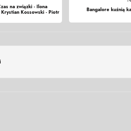
N
zas na związki - Ilona
Bangalore kuźnią ka
 Krystian Kossowski - Piotr
i