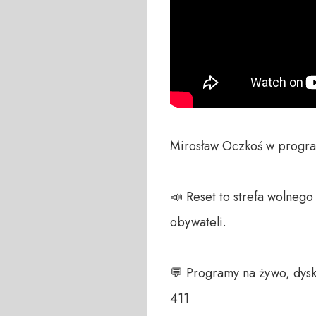
Mirosław Oczkoś w program
📣 Reset to strefa wolneg
obywateli. 

💬 Programy na żywo, dysk
411 
