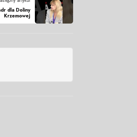
astępny artykuł
dr dla Doliny
Krzemowej