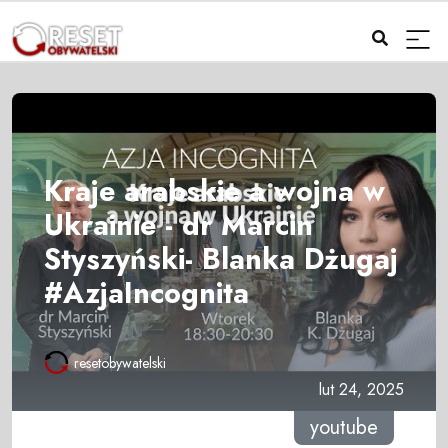
Kraje arabskie a wojna w
Ukrainie - dr Marcin
Styszyński- Blanka Dżugaj
#AzjaIncognita
resetobywatelski
lut 24, 2025
youtube