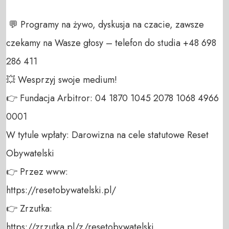
 💬 Programy na żywo, dyskusja na czacie, zawsze 
czekamy na Wasze głosy – telefon do studia +48 698 
286 411 

💥 Wesprzyj swoje medium! 

👉 Fundacja Arbitror: 04 1870 1045 2078 1068 4966 
0001 

W tytule wpłaty: Darowizna na cele statutowe Reset 
Obywatelski 

👉 Przez www: 

https://resetobywatelski.pl/ 

👉 Zrzutka: 

https://zrzutka.pl/z/resetobywatelski 
