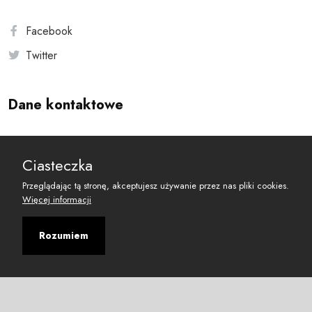
Facebook
Twitter
Dane kontaktowe
Andersa 10, 00-201 Warszawa
Ciasteczka
reset@resetobywatelski.pl
Przeglądając tą stronę, akceptujesz używanie przez nas pliki cookies.
Więcej informacji
Rozumiem
©
2026
Fundacja Arbitror
Developed with
by
Maciej
&
Łukasz