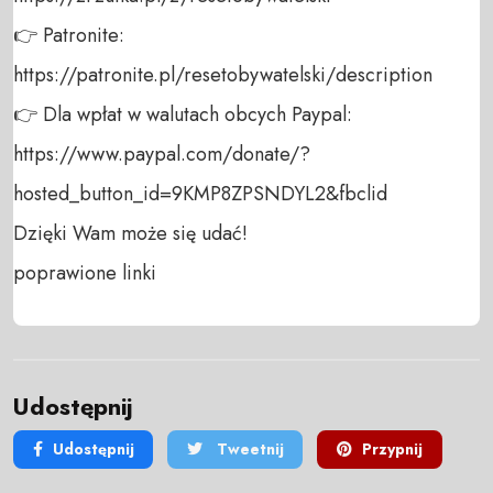
👉 Patronite: 

https://patronite.pl/resetobywatelski/description

👉 Dla wpłat w walutach obcych Paypal:

https://www.paypal.com/donate/?
hosted_button_id=9KMP8ZPSNDYL2&fbclid

Dzięki Wam może się udać! 

poprawione linki
Udostępnij
Udostępnij
Tweetnij
Przypnij