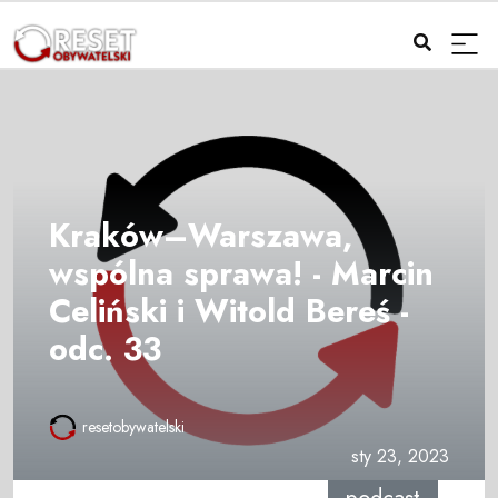
Kraków–Warszawa,
wspólna sprawa! - Marcin
Celiński i Witold Bereś -
odc. 33
resetobywatelski
sty 23, 2023