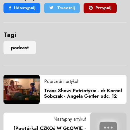
Udostępnij
Tweetnij
Przypnij
Tagi
podcast
Poprzedni artykuł
Trans Show: Patriotyzm - dr Kornel
Sobczak - Angela Getler odc. 12
Następny artykuł
[Powtórka] CZKOś W GŁOWIE -