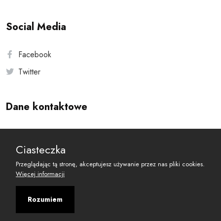
Social Media
Facebook
Twitter
Dane kontaktowe
Andersa 10, 00-201 Warszawa
Ciasteczka
reset@resetobywatelski.pl
Przeglądając tą stronę, akceptujesz używanie przez nas pliki cookies.
Więcej informacji
Rozumiem