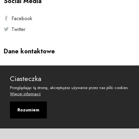
Social Media
Facebook
Twitter
Dane kontaktowe
Andersa 10, 00-201 Warszawa
Ciasteczka
reset@resetobywatelski.pl
Przeglądając tą stronę, akceptujesz używanie przez nas pliki cookies.
Więcej informacji
Rozumiem
©
2026
Fundacja Arbitror
Developed with
by
Maciej
&
Łukasz