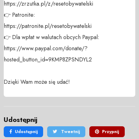
https://zrzutka.pl/z/resetobywatelski 

👉 Patronite: 

https://patronite.pl/resetobywatelski

👉 Dla wpłat w walutach obcych Paypal:

https://www.paypal.com/donate/?
hosted_button_id=9KMP8ZPSNDYL2

Dzięki Wam może się udać!
Udostępnij
Udostępnij
Tweetnij
Przypnij