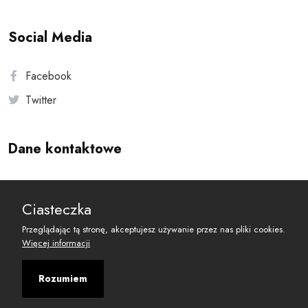
Social Media
Facebook
Twitter
Dane kontaktowe
Andersa 10, 00-201 Warszawa
Ciasteczka
reset@resetobywatelski.pl
Przeglądając tą stronę, akceptujesz używanie przez nas pliki cookies.
Więcej informacji
Rozumiem