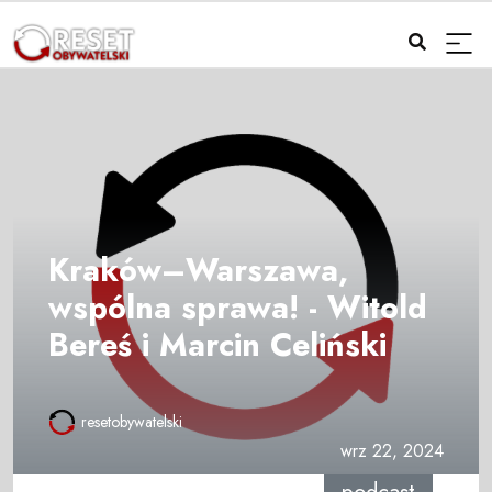
Kraków–Warszawa,
wspólna sprawa! - Witold
Bereś i Marcin Celiński
resetobywatelski
wrz 22, 2024