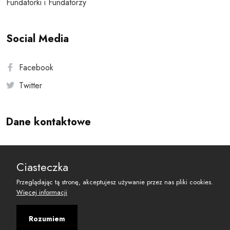
Fundatorki i Fundatorzy
Social Media
Facebook
Twitter
Dane kontaktowe
Andersa 10, 00-201 Warszawa
Ciasteczka
reset@resetobywatelski.pl
Przeglądając tą stronę, akceptujesz używanie przez nas pliki cookies.
Więcej informacji
Rozumiem