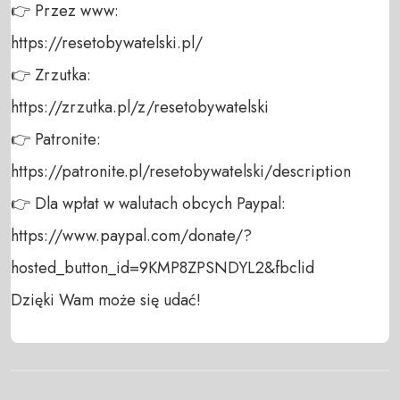
👉 Przez www: 

https://resetobywatelski.pl/ 

👉 Zrzutka: 

https://zrzutka.pl/z/resetobywatelski 

👉 Patronite: 

https://patronite.pl/resetobywatelski/description

👉 Dla wpłat w walutach obcych Paypal:

https://www.paypal.com/donate/?
hosted_button_id=9KMP8ZPSNDYL2&fbclid

Dzięki Wam może się udać!