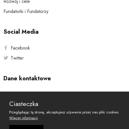
Rozwój i cele
Fundatorki i Fundatorzy
Social Media
Facebook
Twitter
Dane kontaktowe
Andersa 10, 00-201 Warszawa
Ciasteczka
reset@resetobywatelski.pl
Przeglądając tą stronę, akceptujesz używanie przez nas pliki cookies.
Więcej informacji