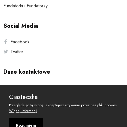
Fundatorki i Fundatorzy
Social Media
Facebook
Twitter
Dane kontaktowe
Andersa 10, 00-201 Warszawa
Ciasteczka
reset@resetobywatelski.pl
Przeglądając tą stronę, akceptujesz używanie przez nas pliki cookies.
Więcej informacji
Rozumiem