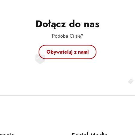
Dołącz do nas
Podoba Ci się?
Obywateluj z nami