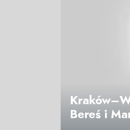
Kraków–Wa
Bereś i Mar