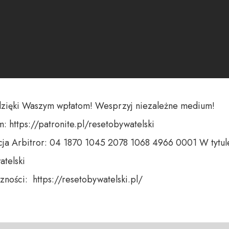
dzięki Waszym wpłatom! Wesprzyj niezależne medium! 

 https://patronite.pl/resetobywatelski

ja Arbitror: 04 1870 1045 2078 1068 4966 0001 W tytule
telski 

ności:  https://resetobywatelski.pl/ 
