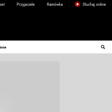
set
Przyjaciele
Ramówka
Słuchaj online
inie