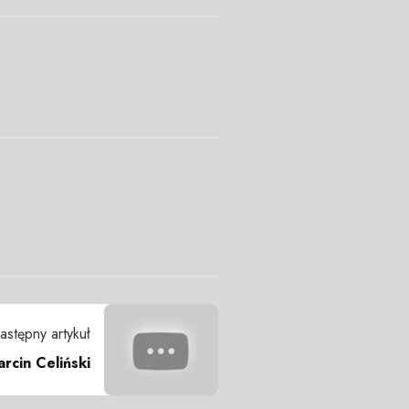
astępny artykuł
rcin Celiński