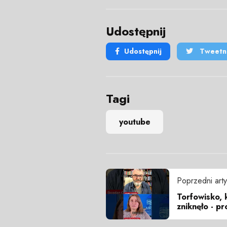
Udostępnij
Udostępnij
Tweetni
Tagi
youtube
Poprzedni arty
Torfowisko, 
zniknęło - p