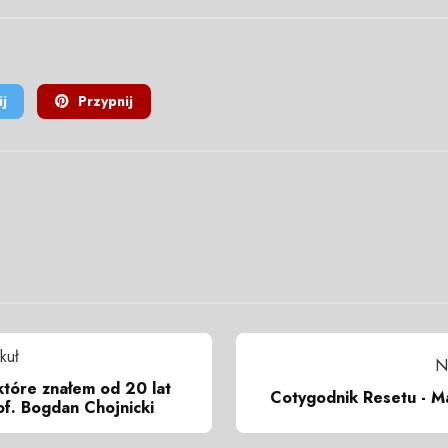
j
Przypnij
kuł
N
które znałem od 20 lat
Cotygodnik Resetu - Ma
rof. Bogdan Chojnicki