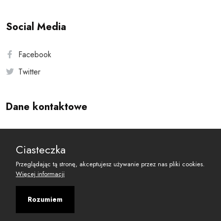
Social Media
Facebook
Twitter
Dane kontaktowe
Andersa 10, 00-201 Warszawa
Ciasteczka
reset@resetobywatelski.pl
Przeglądając tą stronę, akceptujesz używanie przez nas pliki cookies.
Więcej informacji
Rozumiem