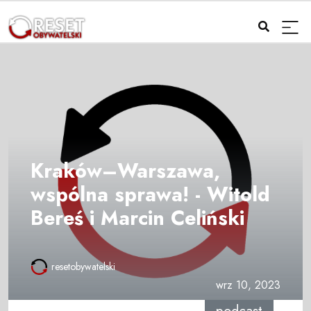
Kraków–Warszawa,
wspólna sprawa! - Witold
Bereś i Marcin Celiński
resetobywatelski
wrz 10, 2023