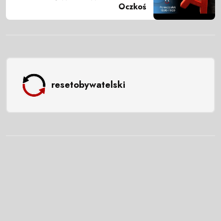
Oczkoś
resetobywatelski