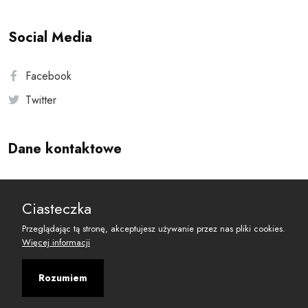
Social Media
Facebook
Twitter
Dane kontaktowe
Andersa 10, 00-201 Warszawa
Ciasteczka
reset@resetobywatelski.pl
Przeglądając tą stronę, akceptujesz używanie przez nas pliki cookies.
Więcej informacji
Rozumiem