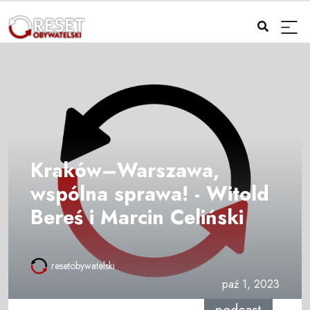
Kraków–Warszawa,
wspólna sprawa! - Witold
Bereś i Marcin Celiński
resetobywatelski
paź 1, 2023