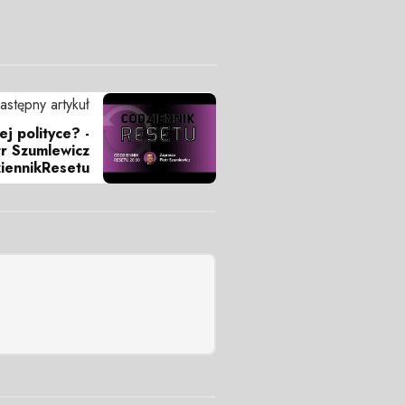
astępny artykuł
j polityce? -
tr Szumlewicz
iennikResetu