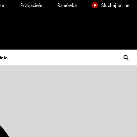
set
Przyjaciele
Ramówka
Słuchaj online
inie