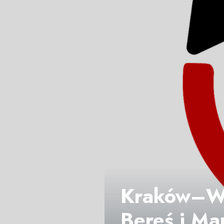
Kraków–Wa
Bereś i Mar