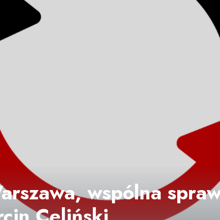
rszawa, wspólna sprawa
cin Celiński