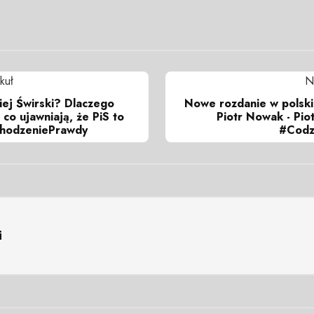
kuł
N
iej Świrski? Dlaczego
Nowe rozdanie w polskie
 co ujawniają, że PiS to
Piotr Nowak - Pio
hodzeniePrawdy
#Codz
i